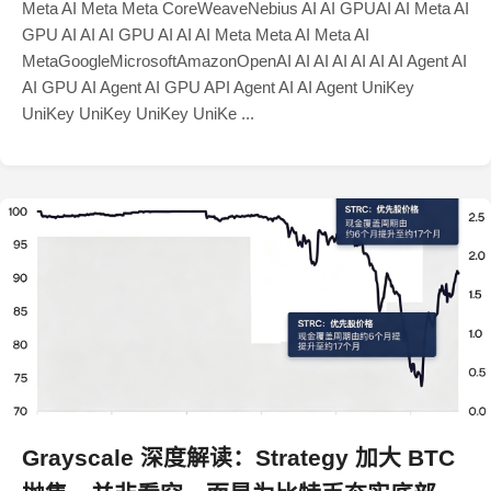
Meta AI Meta Meta CoreWeaveNebius AI AI GPUAI AI Meta AI
GPU AI AI AI GPU AI AI AI Meta Meta AI Meta AI
MetaGoogleMicrosoftAmazonOpenAI AI AI AI AI AI AI Agent AI
AI GPU AI Agent AI GPU API Agent AI AI Agent UniKey
UniKey UniKey UniKey UniKe ...
Grayscale 深度解读：Strategy 加大 BTC