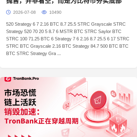
抛售，并非看空，而是为比特币夯实底部
2026-07-08
10490
520 Strategy 6 7 2.16 BTC 8.7 25.5 STRC Grayscale STRC
Strategy 520 70 20 5 8.7 6 MSTR BTC STRC Saylor BTC
STRC 100 71.25 BTC 6 Strategy 7 6 2.16 8.7 25.5 6 17 STRC
STRC BTC Grayscale 2.16 BTC Strategy 84.7 500 BTC BTC
BTC STRC Strategy Gra ...