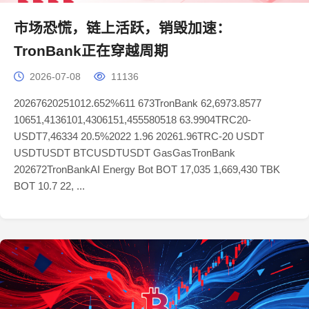
市场恐慌，链上活跃，销毁加速：
TronBank正在穿越周期
2026-07-08
11136
20267620251012.652%611 673TronBank 62,6973.8577
10651,4136101,4306151,455580518 63.9904TRC20-
USDT7,46334 20.5%2022 1.96 20261.96TRC-20 USDT
USDTUSDT BTCUSDTUSDT GasGasTronBank
202672TronBankAI Energy Bot BOT 17,035 1,669,430 TBK
BOT 10.7 22, ...