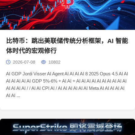
比特币：跳出美联储传统分析框架，AI 智能
体时代的宏观修行
2026-07-08
10802
AI GDP Jordi Visser AI Agent AI AI AI AI 8 2025 Opus 4.5 AI AI
AI AI AI AI AI GDP 5%-6% + AI AI + AI AI AI AI AI AI AI AI AI AI
AI AI AI AI / / AI AI CPI AI / AI AI AI AI AI AI Meta AI AI AI AI AI
AI AI ...