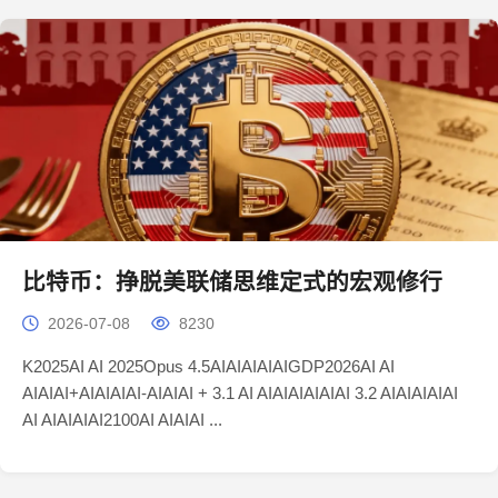
比特币：挣脱美联储思维定式的宏观修行
2026-07-08
8230
K2025AI AI 2025Opus 4.5AIAIAIAIAIGDP2026AI AI
AIAIAI+AIAIAIAI-AIAIAI + 3.1 AI AIAIAIAIAIAI 3.2 AIAIAIAIAI
AI AIAIAIAI2100AI AIAIAI ...