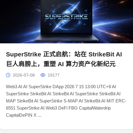
SuperStrike 正式启航：站在 StrikeBit AI
巨人肩膀上，重塑 AI 算力资产化新纪元
2026-07-08
19177
Web3 AI AI SuperStrike DApp 2026 7 15 13:00 UTC+8 AI
SuperStrike StrikeBit AI StrikeBit AI SuperStrike StrikeBit AI
MAP StrikeBit AI SuperStrike S-MAP AI StrikeBit AI MIT ERC-
6551 SuperStrike AI Web3 DeFi FBG CapitalWaterdrip
CapitalDePIN X ...