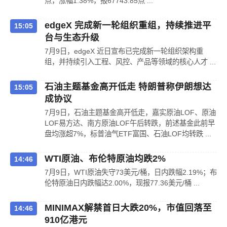
点，涨幅1.38%，报67743.85点 ...
edgeX 完成新一轮组织重组，持续推进平
15:05
台与生态升级
7月9日，edgeX 近日宣布已完成新一轮组织架构重
组，并持续引入工程、风控、产品等领域的核心人才 ...
石油主题基金高开低走 特朗普称伊朗想达
15:05
成协议
7月9日，石油主题基金高开低走，嘉实原油LOF、原油
LOF易方达、南方原油LOF午后转跌，前述基金此前早
盘均涨超7%，标普油气ETF富国、石油LOF均转跌 ...
WTI原油、布伦特原油均跌2%
14:46
7月9日，WTI原油失守73美元/桶，日内跌幅2.19%；布
伦特原油日内跌幅达2.00%，现报77.36美元/桶 ...
MINIMAX解禁首日大跌20%，市值回落至
14:46
910亿港元