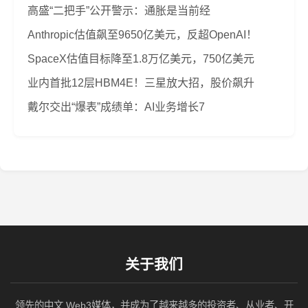
高盛“二把手”公开警示：通胀是当前经
Anthropic估值飙至9650亿美元，反超OpenAI！
SpaceX估值目标降至1.8万亿美元，750亿美元
业内首批12层HBM4E！三星放大招，股价飙升
戴尔交出“爆表”成绩单：AI业务增长7
关于我们
领先的中文 Web3媒体，并成为了越来越多的投资者、从业者、开